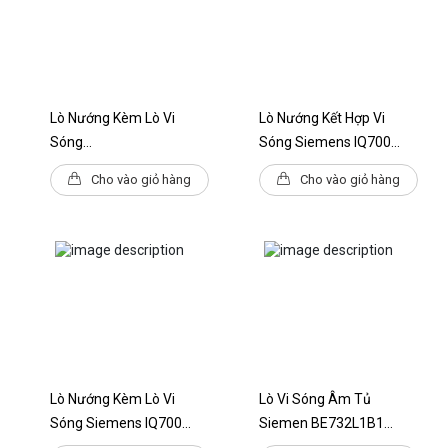
Phương pháp sưởi ấm chỉ thông qua ứng dụng Home
Connect: Chiên không dầu, Để yên, Làm nóng trước
Phương pháp làm nóng có thể kết hợp với chức năng hơi
Lò Nướng Kèm Lò Vi
Lò Nướng Kết Hợp Vi
nước: không có
Sóng
Sóng Siemens IQ700
Siemens IQ700 HM976GMB1
CM976GMB1 StudioLine,
Phương pháp làm nóng: Không khí nóng 4D, vỉ nướng diện
Cho vào giỏ hàng
Cho vào giỏ hàng
Kích Thước 60 X 45 Cm
tích lớn, vỉ nướng diện tích nhỏ, nhiệt trên và dưới, vỉ nướng
tuần hoàn
Phạm vi nhiệt độ: 30-300 °C
Công nghệ hơi nước: không có
Cung cấp nước: không có
Hệ thống làm sạch tích hợp: Hệ thống làm sạch ecoClean,
Lò Nướng Kèm Lò Vi
Lò Vi Sóng Âm Tủ
Sóng Siemens IQ700
Siemen BE732L1B1
Thủy phân
HM936GCB1
IQ700 - Màu Đen