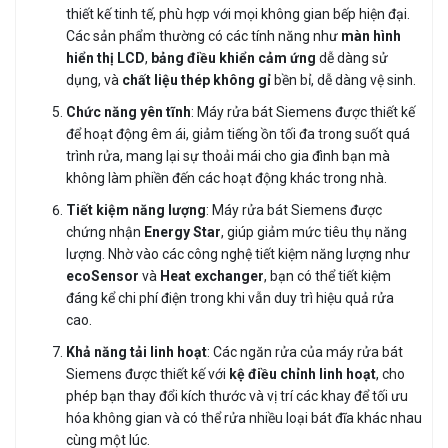
thiết kế tinh tế, phù hợp với mọi không gian bếp hiện đại.
Các sản phẩm thường có các tính năng như
màn hình
hiển thị LCD
,
bảng điều khiển cảm ứng
dễ dàng sử
dụng, và
chất liệu thép không gỉ
bền bỉ, dễ dàng vệ sinh.
Chức năng yên tĩnh
: Máy rửa bát Siemens được thiết kế
để hoạt động êm ái, giảm tiếng ồn tối đa trong suốt quá
trình rửa, mang lại sự thoải mái cho gia đình bạn mà
không làm phiền đến các hoạt động khác trong nhà.
Tiết kiệm năng lượng
: Máy rửa bát Siemens được
chứng nhận
Energy Star
, giúp giảm mức tiêu thụ năng
lượng. Nhờ vào các công nghệ tiết kiệm năng lượng như
ecoSensor
và
Heat exchanger
, bạn có thể tiết kiệm
đáng kể chi phí điện trong khi vẫn duy trì hiệu quả rửa
cao.
Khả năng tải linh hoạt
: Các ngăn rửa của máy rửa bát
Siemens được thiết kế với
kệ điều chỉnh linh hoạt
, cho
phép bạn thay đổi kích thước và vị trí các khay để tối ưu
hóa không gian và có thể rửa nhiều loại bát đĩa khác nhau
cùng một lúc.