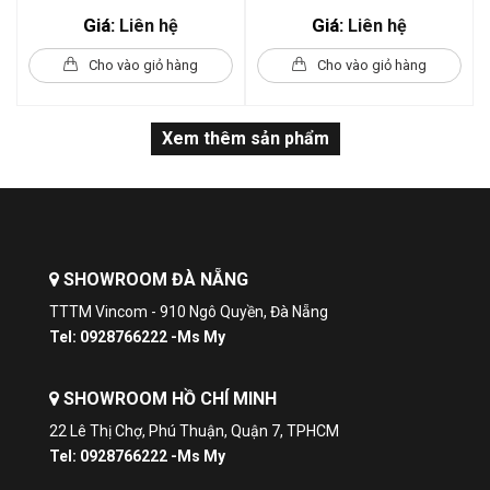
SN55YS00CE IQ500 -
IQ500 - Thép Không Gỉ
Giá:
Giá:
Liên hệ
Liên hệ
60cm - Sấy Zeolith
Cho vào giỏ hàng
Cho vào giỏ hàng
Xem thêm sản phẩm
SHOWROOM ĐÀ NẴNG
TTTM Vincom - 910 Ngô Quyền, Đà Nẵng
Tel: 0928766222 -Ms My
SHOWROOM HỒ CHÍ MINH
22 Lê Thị Chợ, Phú Thuận, Quận 7, TPHCM
Tel: 0928766222 -Ms My