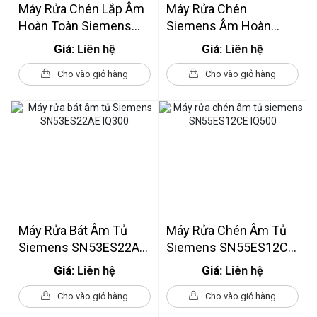
Máy Rửa Chén Lắp Âm
Máy Rửa Chén
Hoàn Toàn Siemens
Siemens Âm Hoàn
SX87TX02CE IQ700
Toàn SN65EX12CE 60
Giá:
Giá:
Liên hệ
Liên hệ
Cm IQ500
Cho vào giỏ hàng
Cho vào giỏ hàng
Máy Rửa Bát Âm Tủ
Máy Rửa Chén Âm Tủ
Siemens SN53ES22AE
Siemens SN55ES12CE
IQ300
IQ500
Giá:
Giá:
Liên hệ
Liên hệ
Cho vào giỏ hàng
Cho vào giỏ hàng