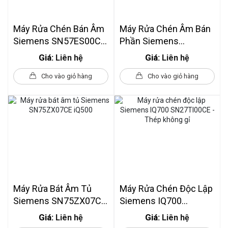
Máy Rửa Chén Bán Âm
Máy Rửa Chén Âm Bán
Siemens SN57ES00CD
Phần Siemens
IQ700 Home Connect
SN55ZS07CE IQ500 60
Giá:
Giá:
Liên hệ
Liên hệ
Cm
Cho vào giỏ hàng
Cho vào giỏ hàng
Máy Rửa Bát Âm Tủ
Máy Rửa Chén Độc Lập
Siemens SN75ZX07CE
Siemens IQ700
IQ500
SN27TI00CE - Thép
Giá:
Giá:
Liên hệ
Liên hệ
Không Gỉ