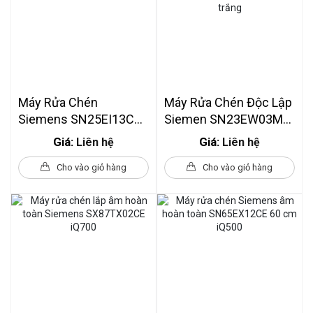
Máy Rửa Chén
Máy Rửa Chén Độc Lập
Siemens SN25EI13CE
Siemen SN23EW03ME
IQ500
IQ300 60 Cm Màu
Giá:
Giá:
Liên hệ
Liên hệ
Trắng
Cho vào giỏ hàng
Cho vào giỏ hàng