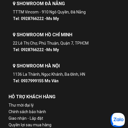
SHOWROOM ĐÀ NẴNG
Độ sâu thích hợp
120/150mm
TTTM Vincom - 910 Ngô Quyền, Đà Nẵng
Chiều cao khí thải tối đa của thiết bị
426mm
Tel: 0928766222 -Ms My
Chiều rộng thích hợp tối thiểu
524mm
Khoảng cách tối thiểu từ bếp nấu điện
430mm
SHOWROOM HỒ CHÍ MINH
Khoảng cách vùng nấu gas tối thiểu
650mm
22 Lê Thị Chợ, Phú Thuận, Quận 7, TPHCM
Tel: 0928766222 -Ms My
Đường kính cửa thoát khí
120/150mm
Van một chiều
•
SHOWROOM HÀ NỘI
Khối lượng tịnh
11.2kg
1136 La Thành, Ngọc Khánh, Ba Đình, HN
Chiều dài cáp kết nối
170,0cm
Tel: 0937999155 Ms Vân
HỖ TRỢ KHÁCH HÀNG
TIỆN ÍCH:
Thư mời đại lý
Chính sách bảo hành
Hút chuyên sâu
•
Giao nhận - Lắp đặt
Siêu yên tĩnh
•
Quyền lợi sau mua hàng