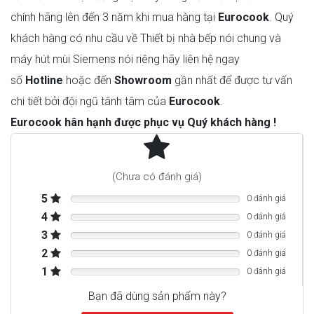
chính hãng lên đến 3 năm khi mua hàng tại
Eurocook
. Quý
khách hàng có nhu cầu về Thiết bị nhà bếp nói chung và
máy hút mùi Siemens nói riêng hãy liên hệ ngay
số
Hotline
hoặc đến
Showroom
gần nhất để được tư vấn
chi tiết bởi đội ngũ tânh tâm của
Eurocook
.
Eurocook hân hạnh được phục vụ Quý khách hàng !
MODEL:
LI67SA671
(Chưa có đánh giá)
Phân loại
60cm
5
0 đánh giá
Màu sắc
Thép không gỉ
4
0 đánh giá
Kiểu lắp đặt
Hút mùi âm tủ
3
0 đánh giá
Cửa thoát khí/tuần hoàn
2
Loại thông gió
0 đánh giá
(phụ kiện có sẵn riêng
1
0 đánh giá
Màn hình 7 đoạn,
Loại điều khiển
Bạn đã dùng sản phẩm này?
TouchControl