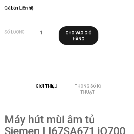
Giá bán:
Liên hệ
SỐ LƯỢNG
CHO VÀO GIỎ
HÀNG
GIỚI THIỆU
THÔNG SỐ KĨ
THUẬT
Máy hút mùi âm tủ
Siemen LI67SA671 iQ700