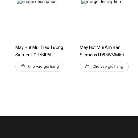
Mức cường độ âm thanh (trong
70dB
tuần hoàn)
Vật liệu lọc dầu mỡ
Nhôm có thể giặt được
Tiêu thụ năng lượng hàng năm
37.8 kWh/năm
Tiêu thụ điện năng khi tạm
0.2 W
Máy Hút Mùi Treo Tường
Máy Hút Mùi Âm Bàn
dừng/tắt
Siemen LC97BIP50
Siemens LD98WMM60
Loại đèn
LED
IQ500 - 90cm
Cho vào giỏ hàng
Cho vào giỏ hàng
Số lượng đèn
2
Tổng độ chói
294lm
Nhiệt độ màu
Trung tính (3.500 K)
THÔNG SỐ KỸ THUẬT:
Chiều rộng thiết bị
598mm
Độ sâu thiết bị
290mm
Đường kính vòi phun khí thải
744mm