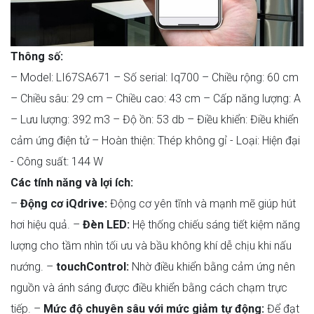
Thông số:
– Model: LI67SA671
– Số serial: Iq700
– Chiều rộng: 60 cm
– Chiều sâu: 29 cm
– Chiều cao: 43 cm
– Cấp năng lượng: A
– Lưu lượng: 392 m3
– Độ ồn: 53 db
– Điều khiển: Điều khiển
cảm ứng điện tử
– Hoàn thiện: Thép không gỉ
- Loại: Hiện đại
- Công suất: 144 W
Các tính năng và lợi ích:
–
Động cơ iQdrive:
Động cơ yên tĩnh và mạnh mẽ giúp hút
hơi hiệu quả.
–
Đèn LED:
Hệ thống chiếu sáng tiết kiệm năng
lượng cho tầm nhìn tối ưu và bầu không khí dễ chịu khi nấu
nướng.
–
touchControl:
Nhờ điều khiển bằng cảm ứng nên
nguồn và ánh sáng được điều khiển bằng cách chạm trực
tiếp.
–
Mức độ chuyên sâu với mức giảm tự động:
Để đạt