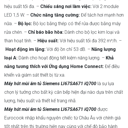
hiệu suất tối đa.
–
Chiếu sáng nơi làm việc:
Với 2 module
LED 1,5 W.
–
Chức năng tăng cường:
Để tách hơi mạnh hơn
nữa.
–
Bộ lọc:
Bộ lọc bằng thép có thể rửa được bằng máy
rửa chén.
–
Chỉ báo bão hòa:
Dành cho bộ lọc kim loại và
than hoạt tính.
–
Hiệu suất:
Với hiệu suất tối đa 392 m³/h.
–
Hoạt động im lặng:
Với độ ồn chỉ 53 dB.
–
Năng lượng
loại A:
Dành cho hoạt động tiết kiệm năng lượng.
–
Khả
năng tương thích với Ứng dụng Home Connect:
Để điều
khiển và giám sát thiết bị từ xa.
Máy hút mùi âm tủ Siemens LI67SA671
iQ700
là sự lựa
chọn lý tưởng cho bất kỳ căn bếp hiện đại nào dựa trên chất
lượng, hiệu suất và thiết kế trang nhã.
Máy hút mùi âm tủ Siemens LI67SA671
iQ700
được
Eurocook nhập khẩu nguyên chiếc từ Châu Âu với chính giá
tốt nhất trên thị trường hiện nay cùng với chế độ bảo hành