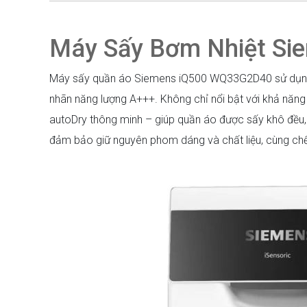
Máy Sấy Bơm Nhiệt S
Máy sấy quần áo Siemens iQ500 WQ33G2D40 sử dụng cô
nhãn năng lượng A+++. Không chỉ nổi bật với khả năng v
autoDry thông minh – giúp quần áo được sấy khô đều, n
đảm bảo giữ nguyên phom dáng và chất liệu, cùng chế độ