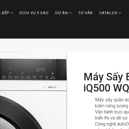
À BẾP
DỊCH VỤ 5 SAO
DỰ ÁN
TƯ VẤN
CATALOG
Máy Sấy 
iQ500 W
Mấy sấy quần áo
kiệm năng lượng
Vận hành trực qu
hiển thị và dễ s
Công nghệ autoDr