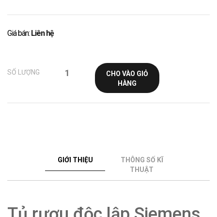
Giá bán:
Liên hệ
SỐ LƯỢNG
CHO VÀO GIỎ
HÀNG
GIỚI THIỆU
THÔNG SỐ KĨ
THUẬT
Tủ rượu độc lập Siemens