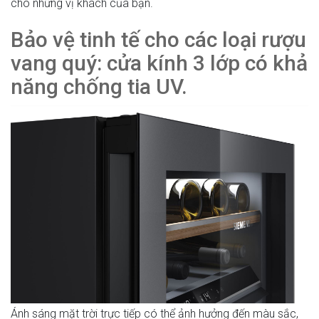
cho những vị khách của bạn.
Bảo vệ tinh tế cho các loại rượu
vang quý: cửa kính 3 lớp có khả
năng chống tia UV.
Ánh sáng mặt trời trực tiếp có thể ảnh hưởng đến màu sắc,