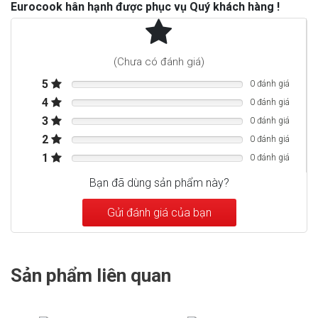
Eurocook hân hạnh được phục vụ Quý khách hàng !
Thiết kế
Độc lập
Mặt cửa
Kính trong suốt
(Chưa có đánh giá)
Phiên bản cửa kính
3 tấm kính
5
0 đánh giá
4
0 đánh giá
Kính 3 lớp, có bộ lọc
Loại cửa kính
UV
3
0 đánh giá
2
0 đánh giá
Tay nắm cửa
Tay cầm thanh dọc
1
0 đánh giá
Số lượng kệ
8
Bạn đã dùng sản phẩm này?
Số lượng kệ linh hoạt
4
Số vùng nhiệt độ
2
Gửi đánh giá của bạn
Số chai 0.75L có thể chứa
199
Hiệu quả năng lượng
G
Sản phẩm liên quan
Mức tiêu thụ năng lượng trung bình 1
100 kWh/năm
năm
Công suất tiếng ồn
38 dB(A)