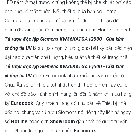
LED nằm ở mặt trước, chúng không thể bị che khuất bởi các
chai rượu ở mặt trước. Nếu thiết bị của bạn có Home
Connect, bạn cũng có thể bật và tắt đèn LED hoặc điều
chỉnh độ sáng của đèn thông qua ứng dụng Home Connect.
Tủ rượu độc lập Siemens KW36KATGA iQ500 - Cửa kính
chống tia UV
là sự lựa chọn lý tưởng cho bất kỳ căn bếp hiện
đại nào dựa trên chất lượng, hiệu suất và thiết kế trang nhã.
Tủ rượu độc lập Siemens KW36KATGA iQ500 - Cửa kính
chống tia UV
được Eurocook nhập khẩu nguyên chiếc từ
Châu Âu với chính giá tốt nhất trên thị trường hiện nay cùng
với chế độ bảo hành chính hãng lên đến 3 năm khi mua hàng
tại
Eurocook
. Quý khách hàng có nhu cầu về Thiết bị nhà
bếp nói chung và tủ rượu Siemens nói riêng hãy liên hệ ngay
số
Hotline
hoặc đến
Showroom
gần nhất để được tư vấn
chi tiết bởi đội ngũ tânh tâm của
Eurocook
.