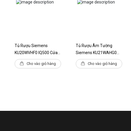
Độ ồn
C
Kích thước của thiết bị (H x W x D)
1860x600x610mm
Đèn LED trưng bày
Có
EmotionLight
Có
Tủ Rượu Siemens
Tủ Rượu Âm Tường
KU20WVHF0 IQ500 Cửa
Siemens KU21WAHG0
Kính Thiết Kế Cao Cấp
IQ500 Cửa Kính 82 X 60
Cho vào giỏ hàng
Cho vào giỏ hàng
Cm