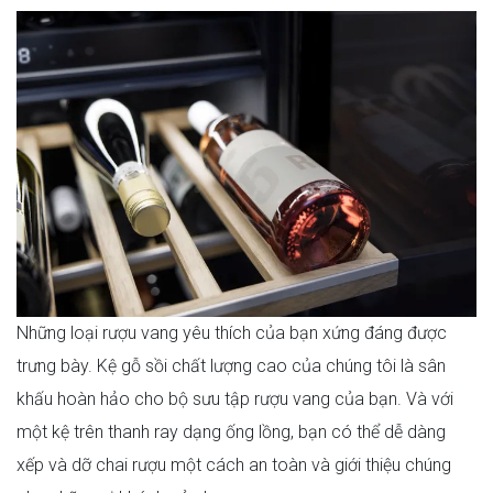
Những loại rượu vang yêu thích của bạn xứng đáng được
trưng bày. Kệ gỗ sồi chất lượng cao của chúng tôi là sân
khấu hoàn hảo cho bộ sưu tập rượu vang của bạn. Và với
một kệ trên thanh ray dạng ống lồng, bạn có thể dễ dàng
xếp và dỡ chai rượu một cách an toàn và giới thiệu chúng